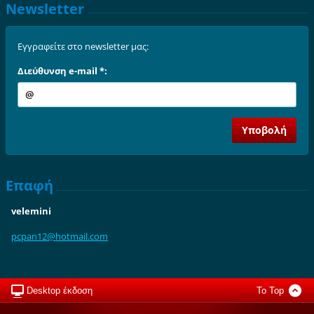
Newsletter
Εγγραφείτε στο newsletter μας:
Διεύθυνση e-mail *:
Επαφή
velemini
pcpan12@
hotmail.
com
Desktop έκδοση
To Top