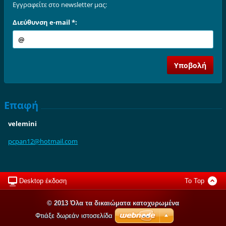
Εγγραφείτε στο newsletter μας:
Διεύθυνση e-mail *:
Επαφή
velemini
pcpan12@
hotmail.
com
Desktop έκδοση
To Top
© 2013 Όλα τα δικαιώματα κατοχυρωμένα
Φτιάξε δωρεάν ιστοσελίδα