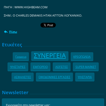
ΠΗΓΗ : WWW.HIGHBEAM.COM
ΣΗΜ.: Ο CHARLES DEMAKIS ΗΤΑΝ ΑΠ'ΤΟΝ ΛΟΓΚΑΝΙΚΟ.
Πίσω
Ετικέτες
ΣΥΝΕΡΓΕΙΑ
Γραφεια
ΚΡΕΟΠΩΛΕΙΑ
ΨΗΣΤΑΡΙΕΣ
ΕΜΠΟΡΕΙΟ
ΛΟΓΙΣΤΕΣ
SUPER MARKET
ΑΣΦΑΛΙΣΤΕΣ
ΟΙΚΟΔΟΜΙΚΕΣ ΕΡΓΑΣΙΕΣ
ΨΗΣΤΑΡΙΑ
Newsletter
Εγγραφείτε στο newsletter μας: