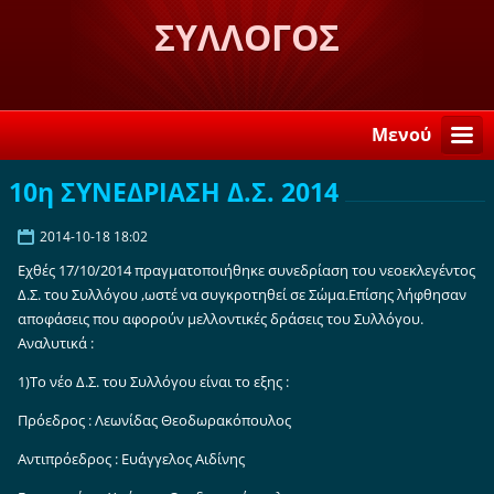
ΣΥΛΛΟΓΟΣ
ΛΟΓΚΑΝΙΚΙΩΤΩΝ ΣΤΗ
ΣΠΑΡΤΗ "Η ΒΕΛΕΜΙΝΗ"
Μενού
10η ΣΥΝΕΔΡΙΑΣΗ Δ.Σ. 2014
2014-10-18 18:02
Εχθές 17/10/2014 πραγματοποιήθηκε συνεδρίαση του νεοεκλεγέντος
Δ.Σ. του Συλλόγου ,ωστέ να συγκροτηθεί σε Σώμα.Επίσης λήφθησαν
αποφάσεις που αφορούν μελλοντικές δράσεις του Συλλόγου.
Αναλυτικά :
1)Το νέο Δ.Σ. του Συλλόγου είναι το εξης :
Πρόεδρος : Λεωνίδας Θεοδωρακόπουλος
Αντιπρόεδρος : Ευάγγελος Αιδίνης