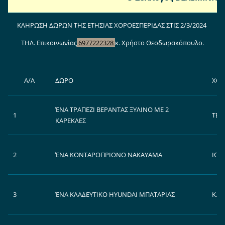
ΚΛΗΡΩΣΗ ΔΩΡΩΝ ΤΗΣ ΕΤΗΣΙΑΣ ΧΟΡΟΕΣΠΕΡΙΔΑΣ ΣΤΙΣ 2/3/2024
ΤΗΛ. Επικοινωνίας
6977222328
κ. Χρήστο Θεοδωρακόπουλο.
Α/Α
ΔΩΡΟ
ΧΟΡ
ΈΝΑ ΤΡΑΠΕΖΙ ΒΕΡΑΝΤΑΣ ΞΥΛΙΝΟ ΜΕ 2
1
ΤΕΝ
ΚΑΡΕΚΛΕΣ
2
ΈΝΑ ΚΟΝΤΑΡΟΠΡΙΟΝΟ NAKAYAMA
ΙΩΑ
3
ΈΝΑ ΚΛΑΔΕΥΤΙΚΟ HYUNDAI ΜΠΑΤΑΡΙΑΣ
Κ.Δ.