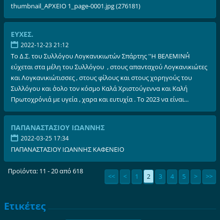
thumbnail_ΑΡΧΕΙΟ 1_page-0001.jpg (276181)
ΕΥΧΕΣ.
2022-12-23 21:12
Το Δ.Σ. του Συλλόγου Λογκανικιωτών Σπάρτης ''Η ΒΕΛΕΜΙΝΗ΄΄
εύχεται στα μέλη του Συλλόγου , στους απανταχού Λογκανικιώτες
και Λογκανικιώτισσες , στους φίλους και στους χορηγούς του
Συλλόγου και σ΄ολο τον κόσμο Καλά Χριστούγεννα και Καλή
Πρωτοχρόνιά με υγεία , χαρα και ευτυχία . Το 2023 να είναι...
ΠΑΠΑΝΑΣΤΑΣΙΟΥ ΙΩΑΝΝΗΣ
2022-03-25 17:34
ΠΑΠΑΝΑΣΤΑΣΙΟΥ ΙΩΑΝΝΗΣ ΚΑΦΕΝΕΙΟ
Προϊόντα: 11 - 20 από 618
<<
<
1
2
3
4
5
>
>>
Ετικέτες