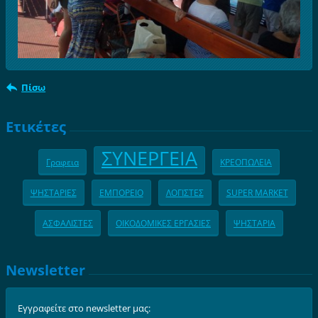
Πίσω
Ετικέτες
ΣΥΝΕΡΓΕΙΑ
Γραφεια
ΚΡΕΟΠΩΛΕΙΑ
ΨΗΣΤΑΡΙΕΣ
ΕΜΠΟΡΕΙΟ
ΛΟΓΙΣΤΕΣ
SUPER MARKET
ΑΣΦΑΛΙΣΤΕΣ
ΟΙΚΟΔΟΜΙΚΕΣ ΕΡΓΑΣΙΕΣ
ΨΗΣΤΑΡΙΑ
Newsletter
Εγγραφείτε στο newsletter μας: