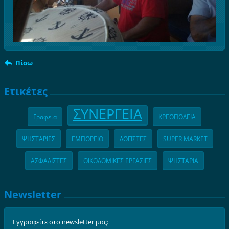
Πίσω
Ετικέτες
ΣΥΝΕΡΓΕΙΑ
Γραφεια
ΚΡΕΟΠΩΛΕΙΑ
ΨΗΣΤΑΡΙΕΣ
ΕΜΠΟΡΕΙΟ
ΛΟΓΙΣΤΕΣ
SUPER MARKET
ΑΣΦΑΛΙΣΤΕΣ
ΟΙΚΟΔΟΜΙΚΕΣ ΕΡΓΑΣΙΕΣ
ΨΗΣΤΑΡΙΑ
Newsletter
Εγγραφείτε στο newsletter μας: