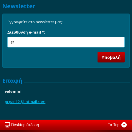
Newsletter
Εγγραφείτε στο newsletter μας:
Διεύθυνση e-mail *:
Επαφή
velemini
pcpan12@
hotmail.
com
Desktop έκδοση
To Top